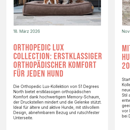
18. März 2026
Nov
orthopedic lux
mi
collection: erstklassiger
hu
orthopädischer komfort
20
für jeden hund
Star
Koll
Die Orthopedic Lux-Kollektion von 51 Degrees
neue
North bietet erstklassigen orthopädischen
Stil
Komfort dank hochwertigem Memory-Schaum,
entw
der Druckstellen mindert und die Gelenke stützt.
gee
Ideal für ältere und aktive Hunde, mit stilvollem
vor
Design, abnehmbarem Bezug und rutschfester
bei 
Unterseite.