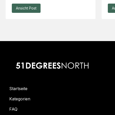
Ansicht Post
A
Startseite
Kategorien
FAQ