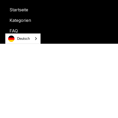
Startseite
Kategorien
FAQ
Deutsch
Kontakt
ALLGEMEINE
DATENSCHUTZBESTIMMUNGEN
COOKIES
GESCHÄFTSBEDING
Abonnieren und auf dem Laufenden
bleiben