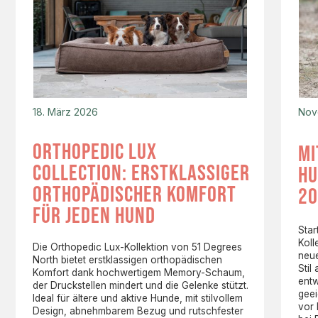
18. März 2026
Nov
orthopedic lux
mi
collection: erstklassiger
hu
orthopädischer komfort
20
für jeden hund
Star
Koll
Die Orthopedic Lux-Kollektion von 51 Degrees
neue
North bietet erstklassigen orthopädischen
Stil
Komfort dank hochwertigem Memory-Schaum,
entw
der Druckstellen mindert und die Gelenke stützt.
gee
Ideal für ältere und aktive Hunde, mit stilvollem
vor
Design, abnehmbarem Bezug und rutschfester