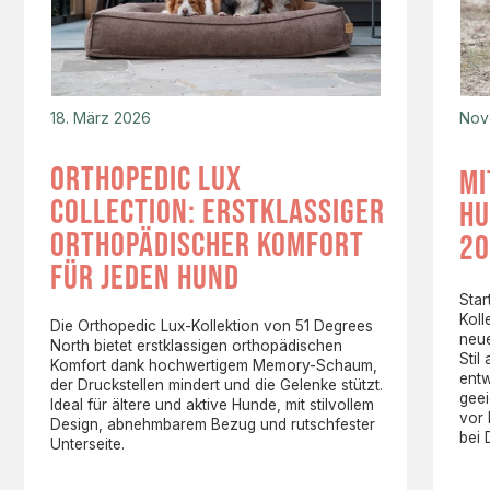
18. März 2026
Nov
orthopedic lux
mi
collection: erstklassiger
hu
orthopädischer komfort
20
für jeden hund
Star
Koll
Die Orthopedic Lux-Kollektion von 51 Degrees
neue
North bietet erstklassigen orthopädischen
Stil
Komfort dank hochwertigem Memory-Schaum,
entw
der Druckstellen mindert und die Gelenke stützt.
gee
Ideal für ältere und aktive Hunde, mit stilvollem
vor
Design, abnehmbarem Bezug und rutschfester
bei 
Unterseite.