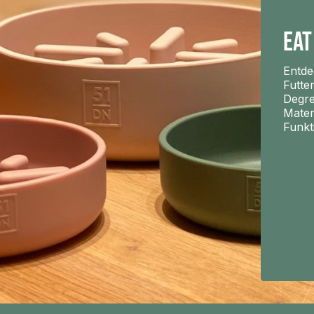
Eat
Entde
Futte
Degre
Mater
Funkti